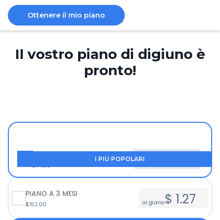
Ottenere il mio piano
Il vostro piano di digiuno è
pronto!
PIANO DI 1 MESE
$
0.52
I PIÙ POPOLARI
al giorno
$74.00
PIANO A 3 MESI
$ 1.27
al giorno
$152.00